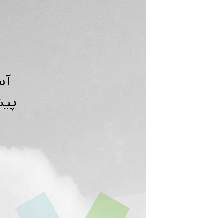
آس
پیش